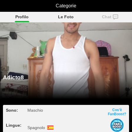
Categorie
Adicto8
Profilo
Le Foto
Chat
Adicto8
Sono:
Maschio
Cos’è
FanBoost?
Lingue:
Spagnolo