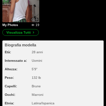
3
19
My Photos
Visualizza Tutti
Biografia modella
Età:
28 anni
Interessato a:
Uomini
Altezza:
5'9"
Peso:
132 lb
Capelli:
Brune
Occhi:
Marroni
Etnia:
Latina/Ispanica