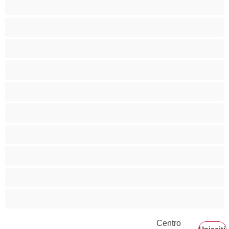
Anale
Bisessuali
Coppie
Etero
Gay
Grande cazzo
Le migliori modelle per le chat private
Liceali
Muscolose
Orsi
Centro