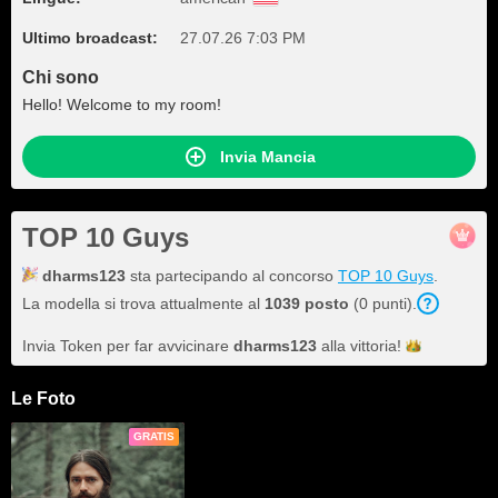
Ultimo broadcast:
27.07.26 7:03 PM
Chi sono
Hello! Welcome to my room!
Invia Mancia
TOP 10 Guys
dharms123
sta partecipando al concorso
TOP 10 Guys
.
La modella si trova attualmente al
1039 posto
(0 punti).
Invia Token per far avvicinare
dharms123
alla
vittoria!
Le Foto
GRATIS