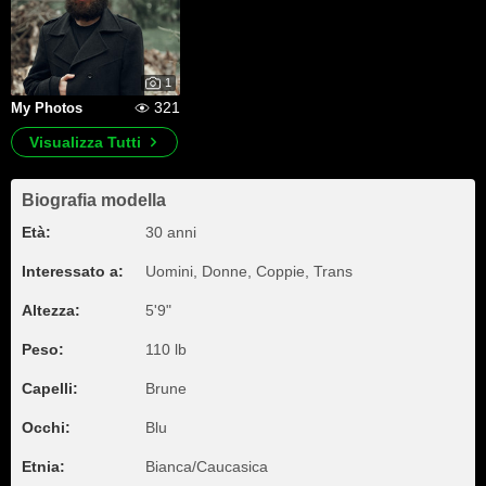
1
321
My Photos
Visualizza Tutti
Biografia modella
Età:
30 anni
Interessato a:
Uomini, Donne, Coppie, Trans
Altezza:
5'9"
Peso:
110 lb
Capelli:
Brune
Occhi:
Blu
Etnia:
Bianca/Caucasica