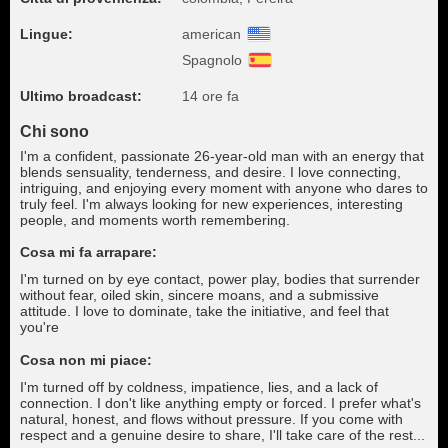
Lingue:
american
Spagnolo
Ultimo broadcast:
14 ore fa
Chi sono
I'm a confident, passionate 26-year-old man with an energy that
blends sensuality, tenderness, and desire. I love connecting,
intriguing, and enjoying every moment with anyone who dares to
truly feel. I'm always looking for new experiences, interesting
people, and moments worth remembering.
Cosa mi fa arrapare:
I'm turned on by eye contact, power play, bodies that surrender
without fear, oiled skin, sincere moans, and a submissive
attitude. I love to dominate, take the initiative, and feel that
you're
Cosa non mi piace:
I'm turned off by coldness, impatience, lies, and a lack of
connection. I don't like anything empty or forced. I prefer what's
natural, honest, and flows without pressure. If you come with
respect and a genuine desire to share, I'll take care of the rest...