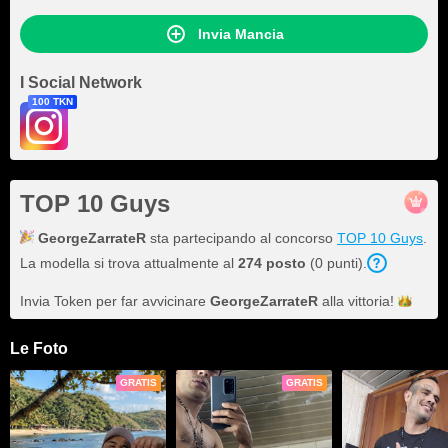
Invia Mancia
I Social Network
100 TKN
TOP 10 Guys
GeorgeZarrateR
sta partecipando al concorso
TOP 10 Guys
.
La modella si trova attualmente al
274 posto
(0 punti).
Invia Token per far avvicinare
GeorgeZarrateR
alla
vittoria!
Le Foto
GRATIS
GRATIS