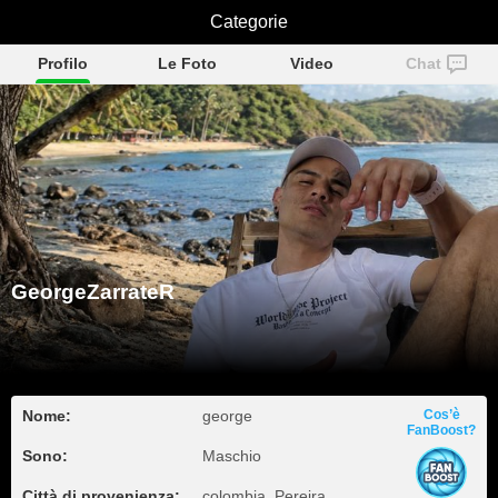
GeorgeZarrateR
Categorie
Profilo
Le Foto
Video
Chat
GeorgeZarrateR
Nome:
george
Cos’è
FanBoost?
Sono:
Maschio
Città di provenienza:
colombia, Pereira