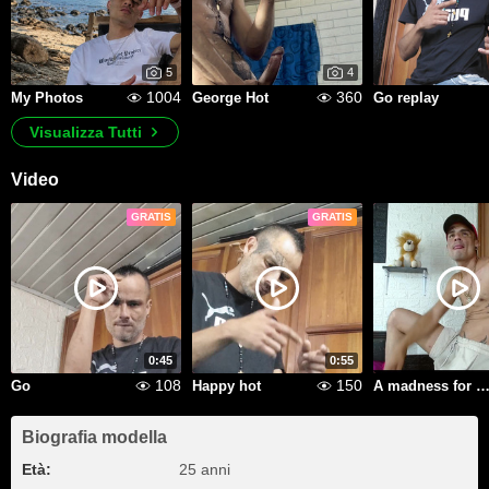
5
4
1004
360
My Photos
George Hot
Go replay
Visualizza Tutti
Video
GRATIS
GRATIS
0:45
0:55
108
150
Go
Happy hot
A madness for y
Biografia modella
Età:
25 anni