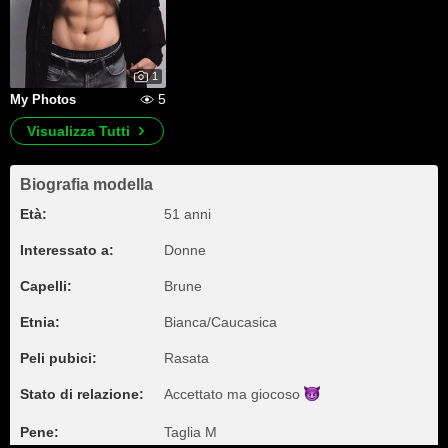
1
5
My Photos
Visualizza Tutti
Biografia modella
Età:
51 anni
Interessato a:
Donne
Capelli:
Brune
Etnia:
Bianca/Caucasica
Peli pubici:
Rasata
Stato di relazione:
Accettato ma
giocoso
Pene:
Taglia M