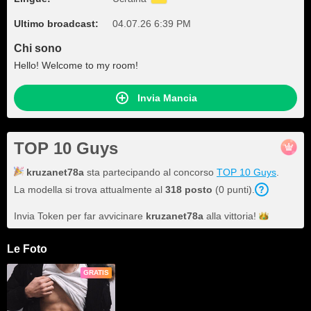
Ultimo broadcast:
04.07.26 6:39 PM
Chi sono
Hello! Welcome to my room!
Invia Mancia
TOP 10 Guys
kruzanet78a
sta partecipando al concorso
TOP 10 Guys
.
La modella si trova attualmente al
318 posto
(0 punti).
Invia Token per far avvicinare
kruzanet78a
alla
vittoria!
Le Foto
GRATIS