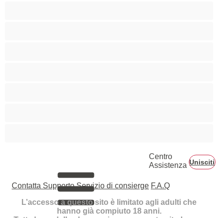
Etero
Gay
Grande cazzo
Le migliori modelle per le chat private
Liceali
Muscolose
Orsi
Centro
Unisciti
Assistenza
Contatta Supporto
Servizio di consierge
F.A.Q
L’accesso a questo sito è limitato agli adulti che
hanno già compiuto 18 anni.